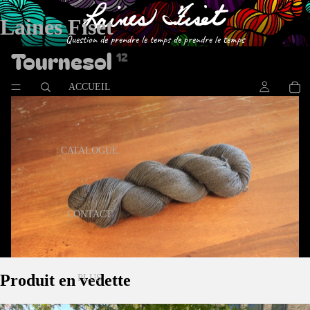
Laines Fiset
Question de prendre le temps de prendre le temps
Tournesol
12
ACCUEIL
CATALOGUE
CONTACT
Produit en vedette
PLUS