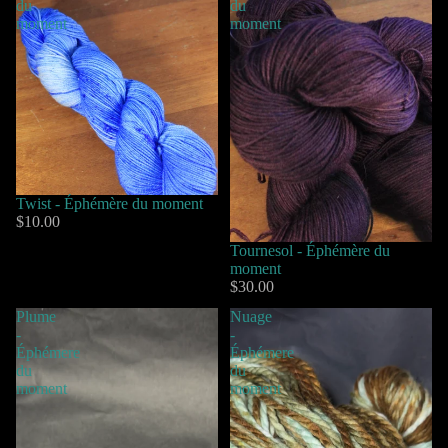
du
du
moment
moment
Twist - Éphémère du moment
$10.00
Tournesol - Éphémère du
moment
$30.00
Plume
Nuage
-
-
Éphémere
Éphémere
du
du
moment
moment