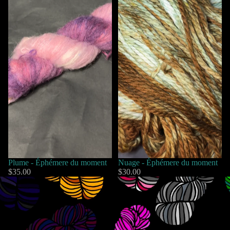
Plume - Éphémere du moment
Nuage - Éphémere du moment
$35.00
$30.00