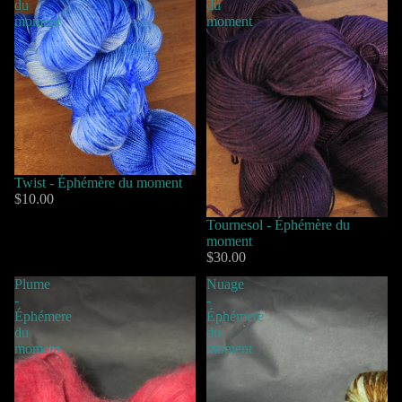
du
du
moment
moment
Twist - Éphémère du moment
$10.00
Tournesol - Éphémère du
moment
$30.00
Plume
Nuage
-
-
Éphémere
Éphémere
du
du
moment
moment