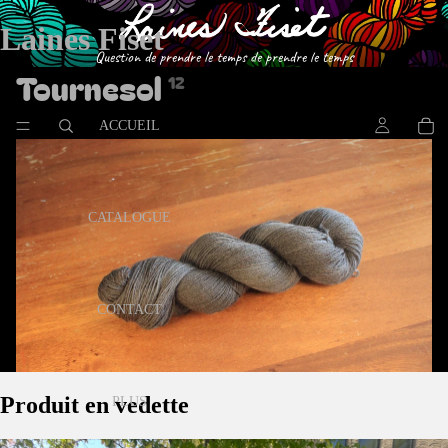
Laines Fiset
Question de prendre le temps de prendre le temps
Tournesol
12
ACCUEIL
CATALOGUE
CONTACT
Produit en vedette
PLUS