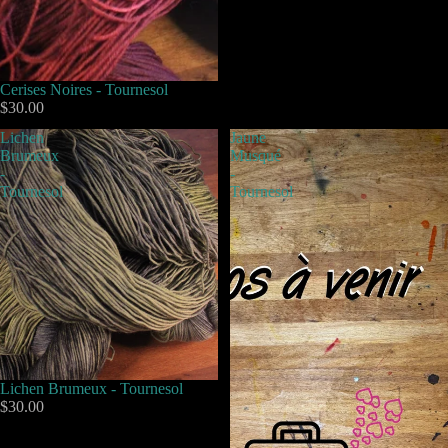
Cerises Noires - Tournesol
$30.00
Lichen
Jaune
Brumeux
Musqué
-
-
Tournesol
Tournesol
Lichen Brumeux - Tournesol
$30.00