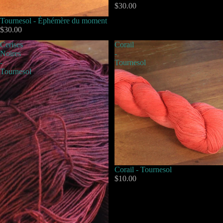
$30.00
Tournesol - Éphémère du moment
$30.00
Cerises
Corail
Noires
-
-
Tournesol
Tournesol
Corail - Tournesol
$10.00