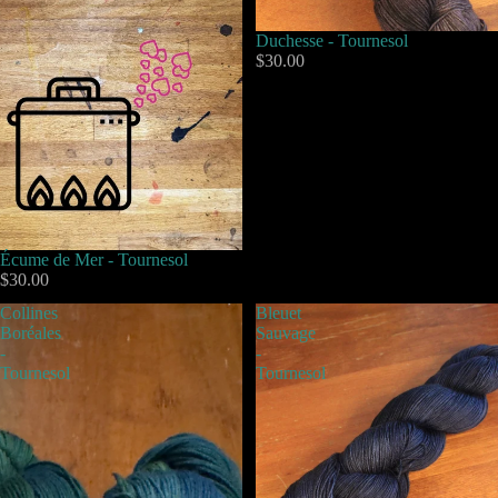
Duchesse - Tournesol
$30.00
Écume de Mer - Tournesol
$30.00
Collines
Bleuet
Boréales
Sauvage
-
-
Tournesol
Tournesol