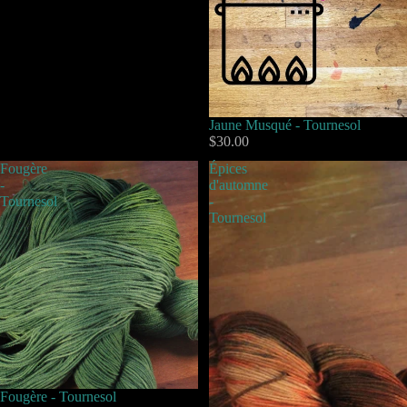
Jaune Musqué - Tournesol
$30.00
Fougère
Épices
-
d'automne
Tournesol
-
Tournesol
Fougère - Tournesol