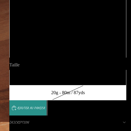
Jaune fluo
Aubergine
Roseline
Acier poli
Taille
100g - 400m / 437yds
20g - 80m / 87yds
AJOUTER AU PANIER
DESCRIPTION