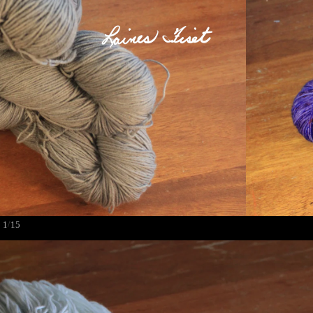
/
1
15