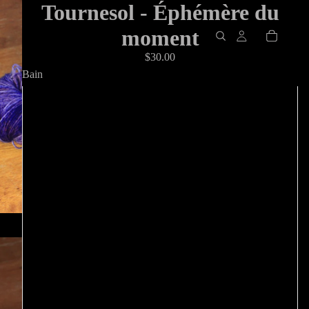
Tournesol - Éphémère du
moment
$30.00
Bain
Menthe Polaire
Lutin Vert
Ciel bleu
Aurores boréales
Rose néon
Temps nuageux