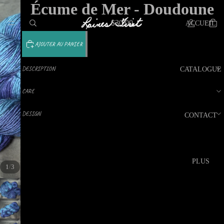
Écume de Mer - Doudoune
$30.00
ACCUEIL
AJOUTER AU PANIER
DESCRIPTION
CATALOGUE
CARE
DESIGN
CONTACT
PLUS
/
1
3