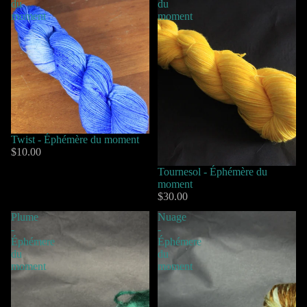
du
du
moment
moment
Twist - Éphémère du moment
$10.00
Tournesol - Éphémère du
moment
$30.00
Plume
Nuage
-
-
Éphémere
Éphémere
du
du
moment
moment