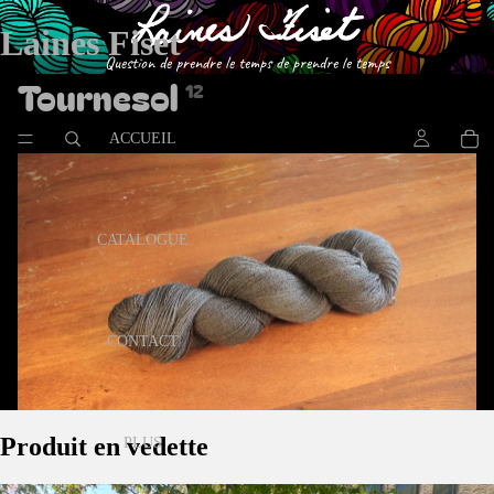
Laines Fiset
Question de prendre le temps de prendre le temps
Tournesol
12
ACCUEIL
CATALOGUE
CONTACT
Produit en vedette
PLUS